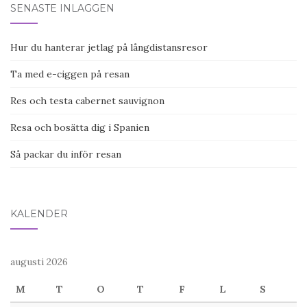
SENASTE INLÄGGEN
Hur du hanterar jetlag på långdistansresor
Ta med e-ciggen på resan
Res och testa cabernet sauvignon
Resa och bosätta dig i Spanien
Så packar du inför resan
KALENDER
augusti 2026
M
T
O
T
F
L
S